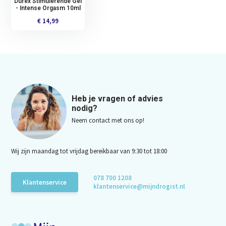
Durex Stimulerende Gel
- Intense Orgasm 10ml
€ 14,99
Heb je vragen of advies
nodig?
Neem contact met ons op!
Wij zijn maandag tot vrijdag bereikbaar van 9:30 tot 18:00
078 700 1208
Klantenservice
klantenservice@mijndrogist.nl