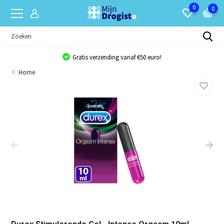
0
0
Gratis verzending vanaf €50 euro!
Home