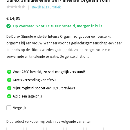
Durex Stimulerende Gel - Intense Orgasm 10ml
Bekijk alles Erotiek
€ 14,99
Op voorraad: Voor 23:30 uur besteld, morgen in huis
De Durex Stimulerende Gel Intense Orgasm zorgt voor een versterkt
orgasme bij een vrouw. Wanneer voor de geslachtsgemeenschap een paar
druppels op de clitoris worden gedruppeld. zal dit zorgen voor een
verwarmde en tintelende sensatie. De gel stelt het or...
Voor 23:30 besteld, zo snel mogelijk verstuurd!
Gratis verzending vanaf €50
MijnDrogist.nl scoort een
8,9
uit reviews
Altijd een lage prijs
Vergelijk
Dit product verkopen wij ook in de volgende varianten: