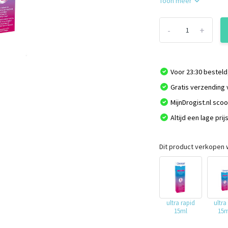
Toon meer
-
+
Voor 23:30 besteld
Gratis verzending 
MijnDrogist.nl sco
Altijd een lage prij
Dit product verkopen w
ultra rapid
ultra
15ml
15m