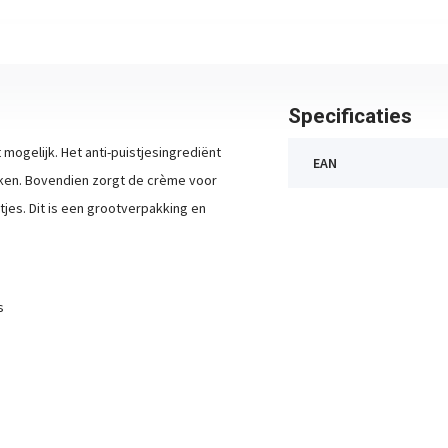
Specificaties
t mogelijk. Het anti-puistjesingrediënt
EAN
ken. Bovendien zorgt de crème voor
jes. Dit is een grootverpakking en
s