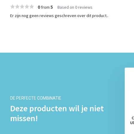
0
5
from
Based on 0 reviews
Er zijn nog geen reviews geschreven over dit product..
DE PERFECTE COMBINATIE
Deze producten wil je niet
missen!
l Behandelingscreme
Clearasil Behandelingscreme
C
d Action Cream 15ml x3
Ultra Rapid Action Cream 15ml x6
U
€ 23,78
€ 41,25