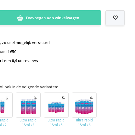
Toevoegen aan winkelwagen
, zo snel mogelijk verstuurd!
vanaf €50
ort een
8,9
uit reviews
s
ij ook in de volgende varianten:
 rapid
ultra rapid
ultra rapid
ultra rapid
l x2
15ml x3
15ml x5
15ml x6