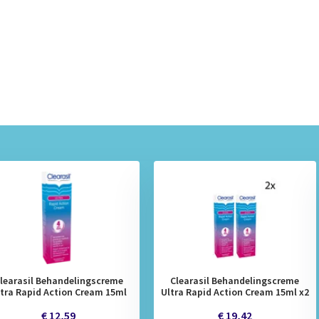
learasil Behandelingscreme
Clearasil Behandelingscreme
ltra Rapid Action Cream 15ml
Ultra Rapid Action Cream 15ml x2
€ 12,59
€ 19,42