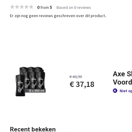
0
5
from
Based on 0 reviews
Er zijn nog geen reviews geschreven over dit product..
Axe S
€ 40,90
Voord
€ 37,18
Niet o
Recent bekeken