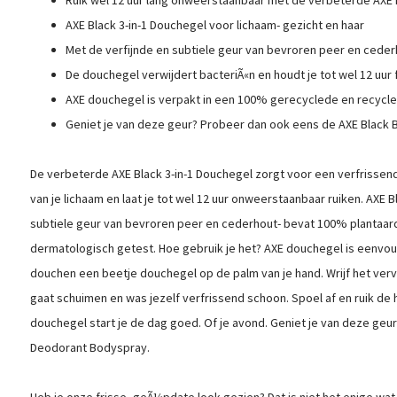
AXE Black 3-in-1 Douchegel voor lichaam- gezicht en haar
Met de verfijnde en subtiele geur van bevroren peer en ceder
De douchegel verwijdert bacteriÃ«n en houdt je tot wel 12 uur f
AXE douchegel is verpakt in een 100% gerecyclede en recycle
Geniet je van deze geur? Probeer dan ook eens de AXE Black
De verbeterde AXE Black 3-in-1 Douchegel zorgt voor een verfrissend
van je lichaam en laat je tot wel 12 uur onweerstaanbaar ruiken. AXE 
subtiele geur van bevroren peer en cederhout- bevat 100% plantaard
dermatologisch getest. Hoe gebruik je het? AXE douchegel is eenvoud
douchen een beetje douchegel op de palm van je hand. Wrijf het verv
gaat schuimen en was jezelf verfrissend schoon. Spoel af en ruik de
douchegel start je de dag goed. Of je avond. Geniet je van deze geu
Deodorant Bodyspray.
Heb je onze frisse- geÃ¼pdate look gezien? Dat is niet het enige wat