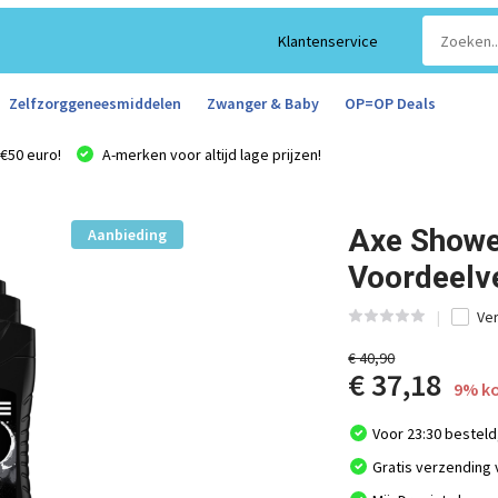
Klantenservice
Zelfzorggeneesmiddelen
Zwanger & Baby
OP=OP Deals
€50 euro!
A-merken voor altijd lage prijzen!
Axe Showe
Aanbieding
Voordeelv
Ver
€ 40,90
€ 37,18
9% ko
Voor 23:30 besteld
Gratis verzending 