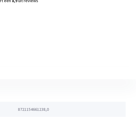
ort een
8,9
uit reviews
s
8721154661238,0