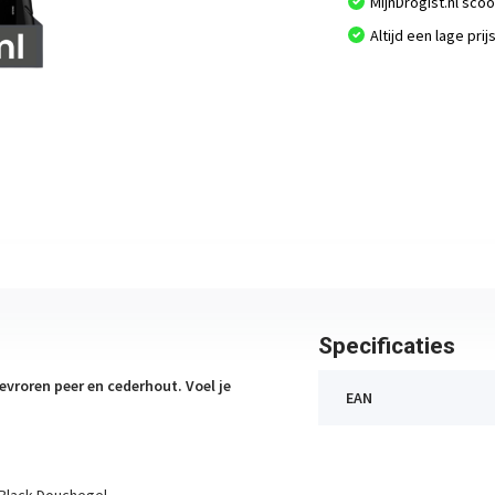
MijnDrogist.nl sco
Altijd een lage prij
Specificaties
evroren peer en cederhout. Voel je
EAN
 Black Douchegel