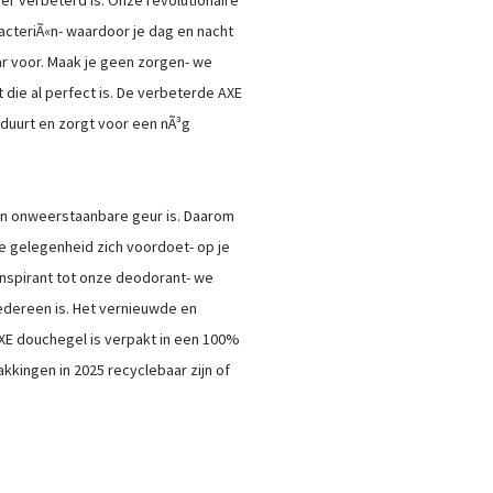
cteriÃ«n- waardoor je dag en nacht
ar voor. Maak je geen zorgen- we
die al perfect is. De verbeterde AXE
 duurt en zorgt voor een nÃ³g
een onweerstaanbare geur is. Daarom
de gelegenheid zich voordoet- op je
anspirant tot onze deodorant- we
edereen is. Het vernieuwde en
XE douchegel is verpakt in een 100%
kkingen in 2025 recyclebaar zijn of