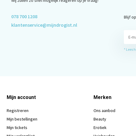
Wij zullen zo snel mogelijk reageren op je vraag!
078 700 1208
Blijf 
klantenservice@mijndrogist.nl
* Lees 
Mijn account
Merken
Registreren
Ons aanbod
Mijn bestellingen
Beauty
Mijn tickets
Erotiek
Mijn verlanglijst
Huishouden