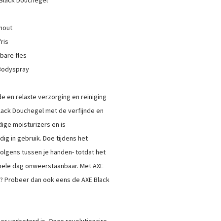
hout
ris
bare fles
 Bodyspray
e en relaxte verzorging en reiniging
Black Douchegel met de verfijnde en
ige moisturizers en is
ig in gebruik. Doe tijdens het
olgens tussen je handen- totdat het
 hele dag onweerstaanbaar. Met AXE
r? Probeer dan ook eens de AXE Black
 er verbeterd is. Onze revolutionaire