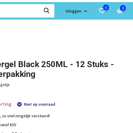
0
0
Inloggen
rgel Black 250ML - 12 Stuks -
erpakking
gelijk
rting
Niet op voorraad
, zo snel mogelijk verstuurd!
vanaf €50