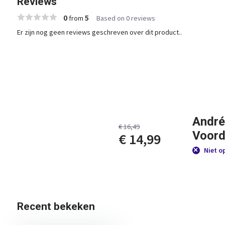
Reviews
0
5
from
Based on 0 reviews
Er zijn nog geen reviews geschreven over dit product..
André
€ 16,49
Voord
€ 14,99
Niet o
Recent bekeken