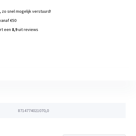
, zo snel mogelijk verstuurd!
vanaf €50
ort een
8,9
uit reviews
s
8714774021070,0