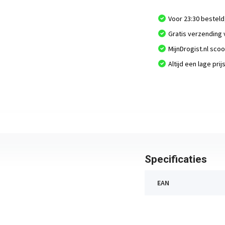
Voor 23:30 besteld
Gratis verzending 
MijnDrogist.nl sco
Altijd een lage prij
Specificaties
EAN