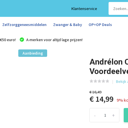
Klantenservice
Zelfzorggeneesmiddelen
Zwanger & Baby
OP=OP Deals
€50 euro!
A-merken voor altijd lage prijzen!
Aanbieding
Andrélon 
Voordeelv
Bekijk
€ 16,49
€ 14,99
9% ko
-
+