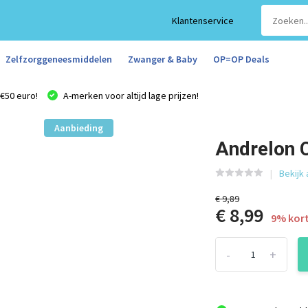
Klantenservice
Zelfzorggeneesmiddelen
Zwanger & Baby
OP=OP Deals
€50 euro!
A-merken voor altijd lage prijzen!
Aanbieding
Andrelon 
Bekijk
€ 9,89
€ 8,99
9% kor
-
+