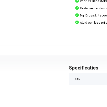
Voor 23:30 besteld
Gratis verzending 
MijnDrogist.nl sco
Altijd een lage prij
Specificaties
EAN