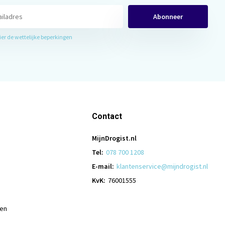
Abonneer
hier de wettelijke beperkingen
Contact
MijnDrogist.nl
Tel:
078 700 1208
E-mail:
klantenservice@mijndrogist.nl
KvK:
76001555
len