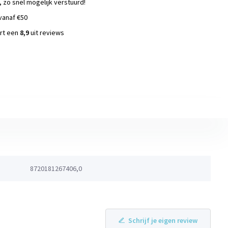
, zo snel mogelijk verstuurd!
vanaf €50
ort een
8,9
uit reviews
s
8720181267406,0
Schrijf je eigen review