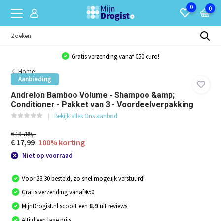
0
0
Gratis verzending vanaf €50 euro!
Home
Aanbieding
Andrelon Bamboo Volume - Shampoo &amp;
Conditioner - Pakket van 3 - Voordeelverpakking
Bekijk alles Ons aanbod
€ 19.789,-
€ 17,99
100% korting
Niet op voorraad
Voor 23:30 besteld, zo snel mogelijk verstuurd!
Gratis verzending vanaf €50
MijnDrogist.nl scoort een
8,9
uit reviews
Altijd een lage prijs