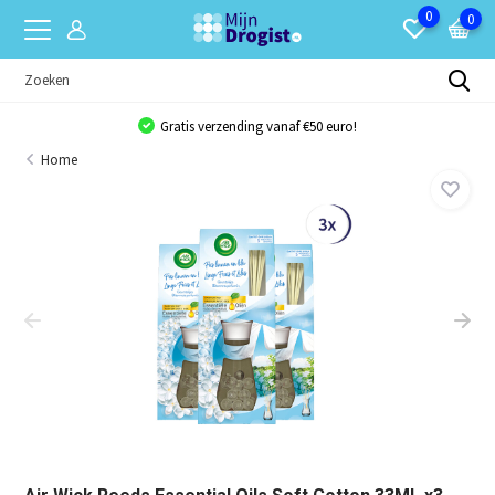
0
0
Gratis verzending vanaf €50 euro!
Home