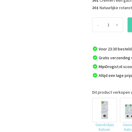
â€¢ CreÃ«ert een gastv
â€¢ Natuurlijke rotans
-
+
Voor 23:30 besteld
Gratis verzending 
MijnDrogist.nl sco
Altijd een lage prij
Dit product verkopen w
Geurstokjes
Geurs
Katoen
Kato