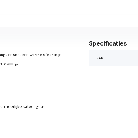
Specificaties
ngt er snel een warme sfeer in je
EAN
je woning.
 en heerlijke katoengeur