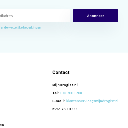
Abonneer
hier de wettelijke beperkingen
Contact
MijnDrogist.nl
Tel:
078 700 1208
E-mail:
klantenservice@mijndrogist.nl
KvK:
76001555
len