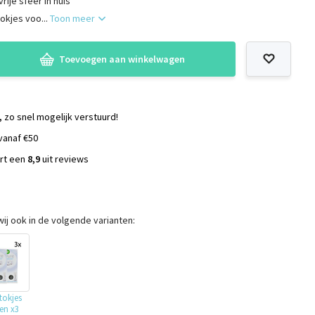
rije sfeer in huis
tokjes voo...
Toon meer
Toevoegen aan winkelwagen
, zo snel mogelijk verstuurd!
vanaf €50
ort een
8,9
uit reviews
s
ij ook in de volgende varianten:
tokjes
en x3