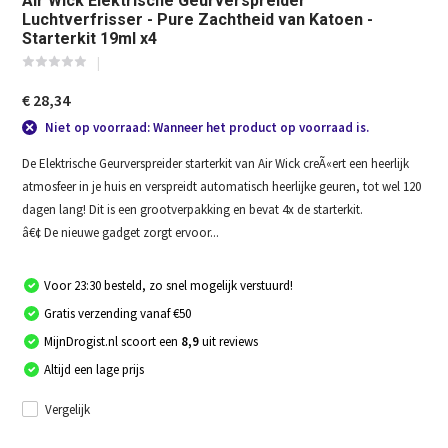
Air Wick Elektrische Geurverspreider
Luchtverfrisser - Pure Zachtheid van Katoen -
Starterkit 19ml x4
€ 28,34
Niet op voorraad: Wanneer het product op voorraad is.
De Elektrische Geurverspreider starterkit van Air Wick creÃ«ert een heerlijk
atmosfeer in je huis en verspreidt automatisch heerlijke geuren, tot wel 120
dagen lang! Dit is een grootverpakking en bevat 4x de starterkit.
â€¢ De nieuwe gadget zorgt ervoor...
Voor 23:30 besteld, zo snel mogelijk verstuurd!
Gratis verzending vanaf €50
MijnDrogist.nl scoort een
8,9
uit reviews
Altijd een lage prijs
Vergelijk