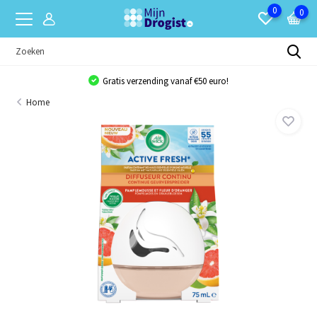
0
0
Gratis verzending vanaf €50 euro!
Home