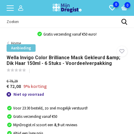
0
0
Gratis verzending vanaf €50 euro!
Home
Aanbieding
Wella Invigo Color Brilliance Mask Gekleurd &amp;
Dik Haar 150ml - 6 Stuks - Voordeelverpakking
€ 79,29
€ 72,08
9% korting
Niet op voorraad
Voor 23:30 besteld, zo snel mogelijk verstuurd!
Gratis verzending vanaf €50
MijnDrogist.nl scoort een
8,9
uit reviews
Altijd een lage prijs