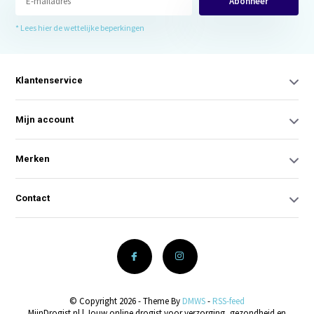
Abonneer
* Lees hier de wettelijke beperkingen
Klantenservice
Mijn account
Merken
Contact
© Copyright 2026 - Theme By
DMWS
-
RSS-feed
MijnDrogist.nl | Jouw online drogist voor verzorging, gezondheid en