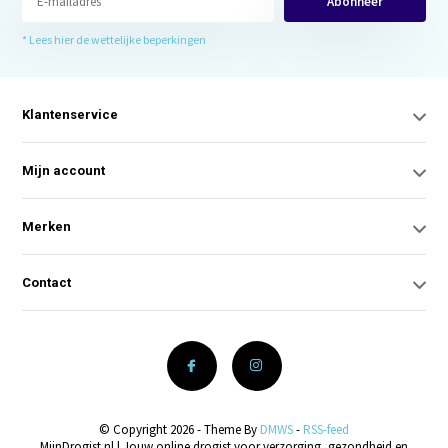
Abonneer
* Lees hier de wettelijke beperkingen
Klantenservice
Mijn account
Merken
Contact
© Copyright 2026 - Theme By
DMWS
-
RSS-feed
MijnDrogist.nl | Jouw online drogist voor verzorging, gezondheid en