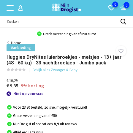
0
0
Gratis verzending vanaf €50 euro!
Home
Aanbieding
Huggies DryNites luierbroekjes - meisjes - 13+ jaar
(48 - 60 kg) - 33 nachtbroekjes - Jumbo pack
Bekijk alles Zwanger & Baby
€ 10,29
€ 9,35
9% korting
Niet op voorraad
Voor 23:30 besteld, zo snel mogelijk verstuurd!
Gratis verzending vanaf €50
MijnDrogist.nl scoort een
8,9
uit reviews
Altijd een lage prijs