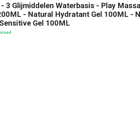
 - 3 Glijmiddelen Waterbasis - Play Mass
200ML - Natural Hydratant Gel 100ML - N
 Sensitive Gel 100ML
rraad