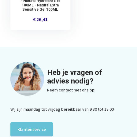
- Natural Hydratant Gel
100ML - Natural Extra
Sensitive Gel 100ML
€ 26,41
Heb je vragen of
advies nodig?
Neem contact met ons op!
Wij zijn maandag tot vrijdag bereikbaar van 9:30 tot 18:00
Klantenservice