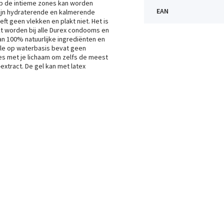
 op de intieme zones kan worden
EAN
zijn hydraterende en kalmerende
ft geen vlekken en plakt niet. Het is
ikt worden bij alle Durex condooms en
an 100% natuurlijke ingrediënten en
le op waterbasis bevat geen
jes met je lichaam om zelfs de meest
extract. De gel kan met latex