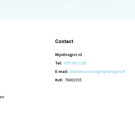
Contact
MijnDrogist.nl
Tel:
078 700 1208
E-mail:
klantenservice@mijndrogist.nl
KvK:
76001555
len