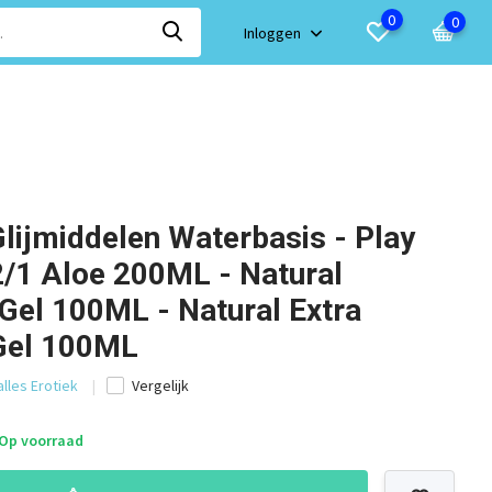
0
0
Inloggen
Glijmiddelen Waterbasis - Play
/1 Aloe 200ML - Natural
Gel 100ML - Natural Extra
 Gel 100ML
alles Erotiek
Vergelijk
Op voorraad