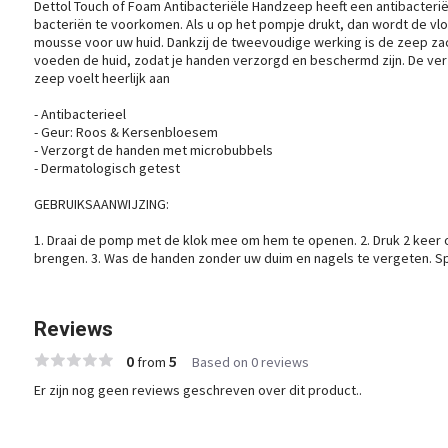
Dettol Touch of Foam Antibacteriële Handzeep heeft een antibacteri
bacteriën te voorkomen. Als u op het pompje drukt, dan wordt de vl
mousse voor uw huid. Dankzij de tweevoudige werking is de zeep za
voeden de huid, zodat je handen verzorgd en beschermd zijn. De 
zeep voelt heerlijk aan
- Antibacterieel
- Geur: Roos & Kersenbloesem
- Verzorgt de handen met microbubbels
- Dermatologisch getest
GEBRUIKSAANWIJZING:
1. Draai de pomp met de klok mee om hem te openen. 2. Druk 2 keer
brengen. 3. Was de handen zonder uw duim en nagels te vergeten. S
Reviews
0
5
from
Based on 0 reviews
Er zijn nog geen reviews geschreven over dit product..