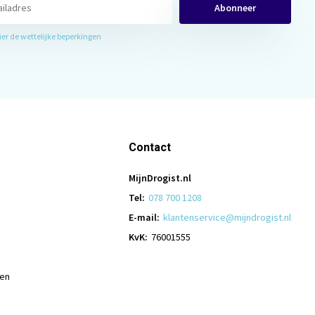
Abonneer
hier de wettelijke beperkingen
Contact
MijnDrogist.nl
Tel:
078 700 1208
E-mail:
klantenservice@mijndrogist.nl
KvK:
76001555
len