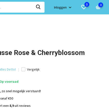
0
0
Inloggen
usse Rose & Cherryblossom
alles Dettol
Vergelijk
Op voorraad
, zo snel mogelijk verstuurd!
vanaf €50
ort een
8,9
uit reviews