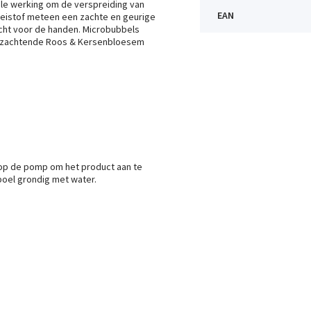
ële werking om de verspreiding van
EAN
oeistof meteen een zachte en geurige
cht voor de handen. Microbubbels
verzachtende Roos & Kersenbloesem
 op de pomp om het product aan te
poel grondig met water.