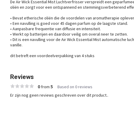
De Air Wick Essential Mist Luchtverfrisser verspreidt een geparfumee
oliën en zorgt voor een ontspannend en stemmingsverbeterend effe
• Bevat etherische oliën die de voordelen van aromatherapie opleve
• Een navulling is goed voor 45 dagen parfum op de laagste stand.
• Aanpasbare frequentie van diffusie en intensiteit.
• Werkt op batterijen en daardoor veilig om overal neer te zetten.
• Dit is een navulling voor de Air Wick Essential Mist automatische lu
vanille.
dit betreft een voordeelverpakking van 4 stuks
Reviews
0
5
from
Based on 0 reviews
Er zijn nog geen reviews geschreven over dit product..