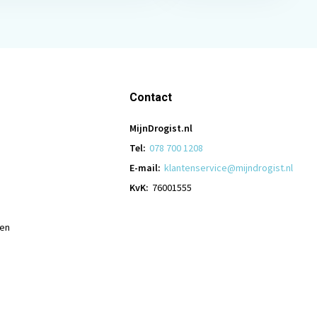
Contact
MijnDrogist.nl
Tel:
078 700 1208
E-mail:
klantenservice@mijndrogist.nl
KvK:
76001555
len