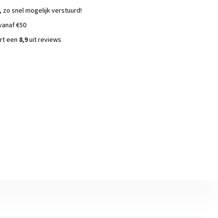
, zo snel mogelijk verstuurd!
vanaf €50
ort een
8,9
uit reviews
s